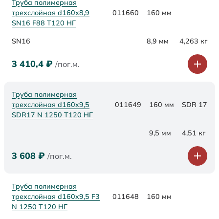
Труба полимерная
трехслойная d160х8,9
011660
160 мм
SN16 F88 Т120 НГ
SN16
8,9 мм
4,263 кг
3 410,4
₽
/пог.м.
Труба полимерная
трехслойная d160x9,5
011649
160 мм
SDR 17
SDR17 N 1250 Т120 НГ
9,5 мм
4,51 кг
3 608
₽
/пог.м.
Труба полимерная
трехслойная d160x9,5 F3
011648
160 мм
N 1250 Т120 НГ