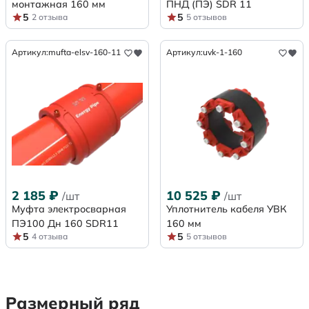
монтажная 160 мм
ПНД (ПЭ) SDR 11
5
5
2 отзыва
5 отзывов
Артикул:
mufta-elsv-160-11
Артикул:
uvk-1-160
2 185
₽
10 525
₽
/шт
/шт
Муфта электросварная
Уплотнитель кабеля УВК
ПЭ100 Дн 160 SDR11
160 мм
5
5
4 отзыва
5 отзывов
Размерный ряд