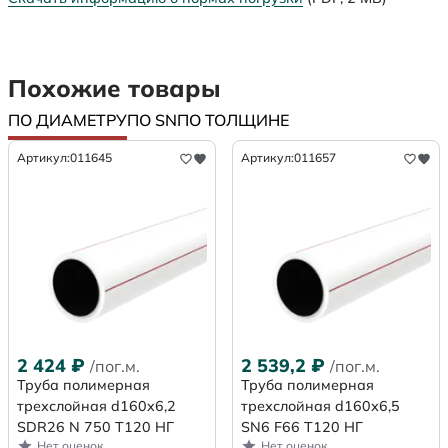
Похожие товары
ПО ДИАМЕТРУ
ПО SN
ПО ТОЛЩИНЕ
Артикул:
011645
Артикул:
011657
2 424
₽
2 539,2
₽
/пог.м.
/пог.м.
Труба полимерная
Труба полимерная
трехслойная d160x6,2
трехслойная d160х6,5
SDR26 N 750 Т120 НГ
SN6 F66 Т120 НГ
Нет оценок
Нет оценок