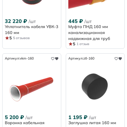
32 220
₽
445
₽
/шт
/шт
Уплотнитель кабеля УВК-3
Муфта ПНД 160 мм
160 мм
канализационная
5
5 отзывов
надвижная для труб
5
1 отзыв
Артикул:
vkm-160
Артикул:
ztl-160
5 200
₽
1 195
₽
/шт
/шт
Воронка кабельная
Заглушка литая 160 мм