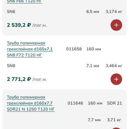
SN6 F66 Т120 НГ
SN6
6,5 мм
3,174 кг
2 539,2
₽
/пог.м.
Труба полимерная
трехслойная d160х7,1
011658
160 мм
SN8 F72 Т120 НГ
SN8
7,1 мм
3,464 кг
2 771,2
₽
/пог.м.
Труба полимерная
трехслойная d160x7,7
011646
160 мм
SDR 21
SDR21 N 1250 Т120 НГ
7,7 мм
3,71 кг