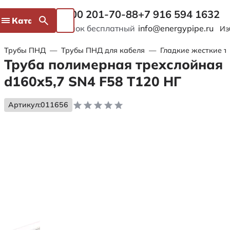
8 800 201-70-88
+7 916 594 1632
Каталог
Звонок бесплатный
info@energypipe.ru
Из
Трубы ПНД
—
Трубы ПНД для кабеля
—
Гладкие жесткие т
Труба полимерная трехслойная
d160х5,7 SN4 F58 Т120 НГ
Артикул:
011656