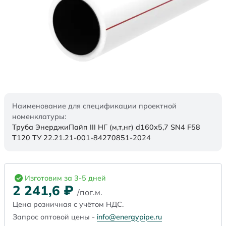
Наименование для спецификации проектной
номенклатуры:
Труба ЭнерджиПайп III НГ (м,т,нг) d160х5,7 SN4 F58
Т120 ТУ 22.21.21-001-84270851-2024
Изготовим за 3-5 дней
2 241,6
₽
/пог.м.
Цена розничная с учётом НДС.
Запрос оптовой цены -
info@energypipe.ru