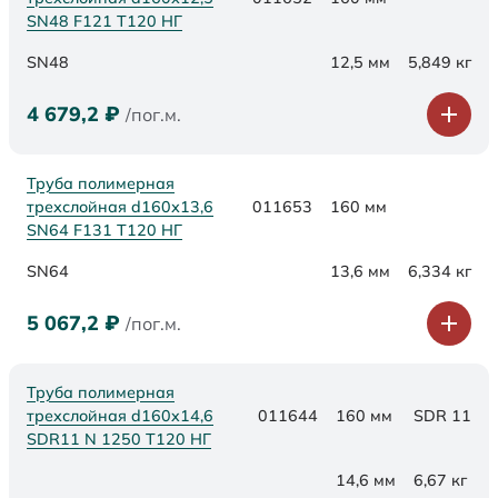
SN48 F121 Т120 НГ
SN48
12,5 мм
5,849 кг
4 679,2
₽
/пог.м.
Труба полимерная
трехслойная d160х13,6
011653
160 мм
SN64 F131 Т120 НГ
SN64
13,6 мм
6,334 кг
5 067,2
₽
/пог.м.
Труба полимерная
трехслойная d160x14,6
011644
160 мм
SDR 11
SDR11 N 1250 Т120 НГ
14,6 мм
6,67 кг