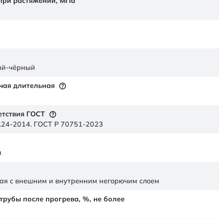
 при растяжении,
МПа
ый-чёрный
чая длительная
етствия ГОСТ
.24-2014. ГОСТ Р 70751-2023
я
ая с внешним и внутренним негорючим слоем
рубы после прогрева, %, не более