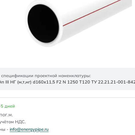
 спецификации проектной номенклатуры:
 III НГ (м,т,нг) d160x11,5 F2 N 1250 Т120 ТУ 22.21.21-001-8
-5 дней
/пог.м.
учётом НДС.
ены -
info@energypipe.ru