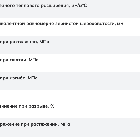
йного теплового расширения,
мм/м°С
валентной равномерно зернистой шероховатости,
мм
 при растяжении,
МПа
 при сжатии,
МПа
 при изгибе,
МПа
линение при разрыве,
%
ряжение при растяжении,
МПа