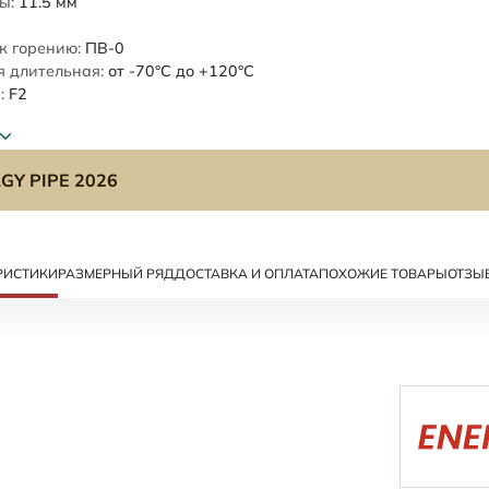
ы:
11.5
мм
к горению:
ПВ-0
 длительная:
от -70°C до +120°C
:
F2
GY PIPE 2026
РИСТИКИ
РАЗМЕРНЫЙ РЯД
ДОСТАВКА И ОПЛАТА
ПОХОЖИЕ ТОВАРЫ
ОТЗЫ