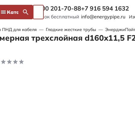
8 800 201-70-88
+7 916 594 1632
Каталог
Звонок бесплатный
info@energypipe.ru
Из
 ПНД для кабеля
—
Гладкие жесткие трубы
—
ЭнерджиПайп I
мерная трехслойная d160x11,5 F2