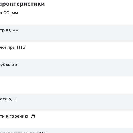
арактеристики
р OD,
мм
тр ID,
мм
жки при ГНБ
рубы,
мм
жатию,
Н
ти к горению