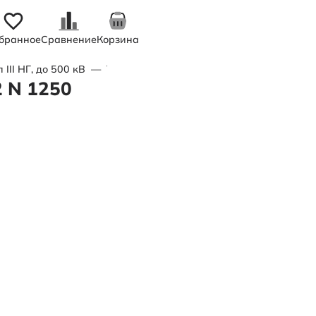
бранное
Сравнение
Корзина
II НГ, до 500 кВ
—
Труба полимерная трехслойная d160x11,
 N 1250