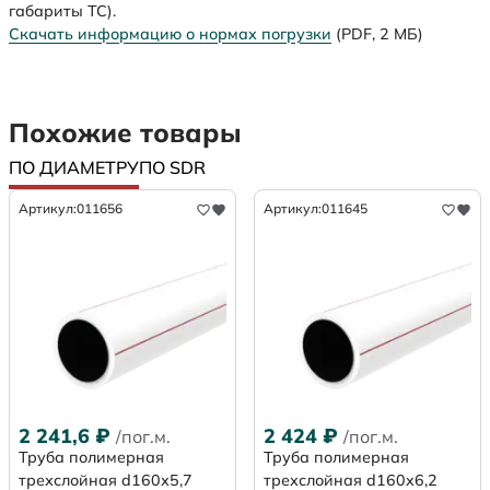
габариты ТС).
Скачать информацию о нормах погрузки
(PDF, 2 МБ)
Похожие товары
ПО ДИАМЕТРУ
ПО SDR
Артикул:
011656
Артикул:
011645
2 241,6
₽
2 424
₽
/пог.м.
/пог.м.
Труба полимерная
Труба полимерная
трехслойная d160х5,7
трехслойная d160x6,2