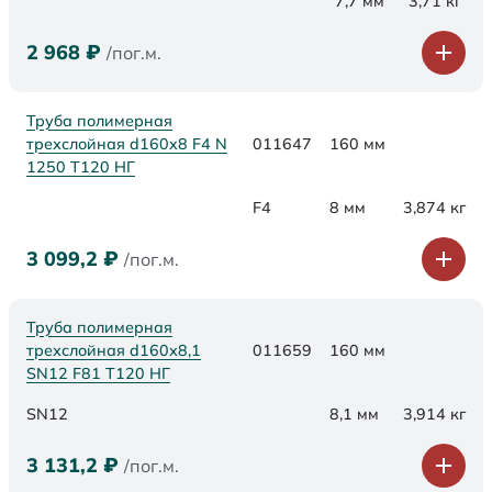
7,7 мм
3,71 кг
2 968
₽
/пог.м.
Труба полимерная
трехслойная d160x8 F4 N
011647
160 мм
1250 Т120 НГ
F4
8 мм
3,874 кг
3 099,2
₽
/пог.м.
Труба полимерная
трехслойная d160х8,1
011659
160 мм
SN12 F81 Т120 НГ
SN12
8,1 мм
3,914 кг
3 131,2
₽
/пог.м.