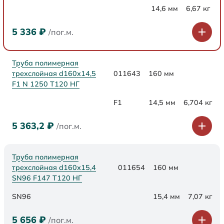
14,6 мм
6,67 кг
5 336
₽
/пог.м.
Труба полимерная
трехслойная d160x14,5
011643
160 мм
F1 N 1250 Т120 НГ
F1
14,5 мм
6,704 кг
5 363,2
₽
/пог.м.
Труба полимерная
трехслойная d160х15,4
011654
160 мм
SN96 F147 Т120 НГ
SN96
15,4 мм
7,07 кг
5 656
₽
/пог.м.