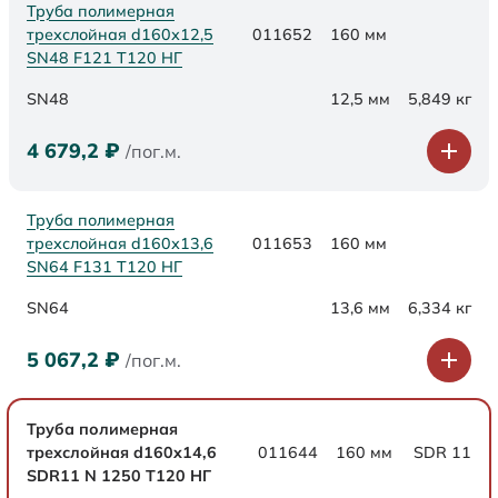
Труба полимерная
трехслойная d160х12,5
011652
160 мм
SN48 F121 Т120 НГ
SN48
12,5 мм
5,849 кг
4 679,2
₽
/пог.м.
Труба полимерная
трехслойная d160х13,6
011653
160 мм
SN64 F131 Т120 НГ
SN64
13,6 мм
6,334 кг
5 067,2
₽
/пог.м.
Труба полимерная
трехслойная d160x14,6
011644
160 мм
SDR 11
SDR11 N 1250 Т120 НГ