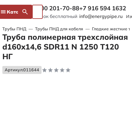
8 800 201-70-88
+7 916 594 1632
Каталог
Звонок бесплатный
info@energypipe.ru
Из
Трубы ПНД
—
Трубы ПНД для кабеля
—
Гладкие жесткие т
Труба полимерная трехслойная
d160x14,6 SDR11 N 1250 Т120
НГ
Артикул:
011644