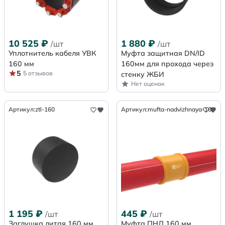
10 525
₽
1 880
₽
/шт
/шт
Уплотнитель кабеля УВК
Муфта защитная DN/ID
160 мм
160мм для прохода через
5
5 отзывов
стенку ЖБИ
Нет оценок
Артикул:
ztl-160
Артикул:
mufta-nadvizhnaya-160
1 195
₽
445
₽
/шт
/шт
Заглушка литая 160 мм
Муфта ПНД 160 мм