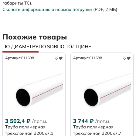
габариты ТС).
Скачать информацию о нормах погрузки
(PDF, 2 МБ)
Похожие товары
ПО ДИАМЕТРУ
ПО SDR
ПО ТОЛЩИНЕ
Артикул:
011698
Артикул:
011688
3 502,4
₽
3 744
₽
/пог.м.
/пог.м.
Труба полимерная
Труба полимерная
трехслойная d200х7,1
трехслойная d200x7,7