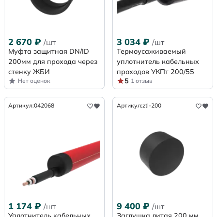
2 670
₽
3 034
₽
/шт
/шт
Муфта защитная DN/ID
Термоусаживаемый
200мм для прохода через
уплотнитель кабельных
стенку ЖБИ
проходов УКПт 200/55
5
Нет оценок
1 отзыв
Артикул:
042068
Артикул:
ztl-200
1 174
₽
9 400
₽
/шт
/шт
Уплотнитель кабельных
Заглушка литая 200 мм