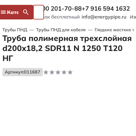
8 800 201-70-88
+7 916 594 1632
Каталог
Звонок бесплатный
info@energypipe.ru
Из
Трубы ПНД
—
Трубы ПНД для кабеля
—
Гладкие жесткие т
Труба полимерная трехслойная
d200x18,2 SDR11 N 1250 Т120
НГ
Артикул:
011687