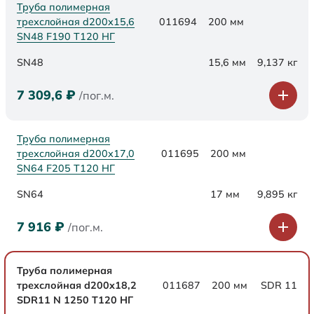
Труба полимерная
трехслойная d200х15,6
011694
200 мм
SN48 F190 Т120 НГ
SN48
15,6 мм
9,137 кг
7 309,6
₽
/пог.м.
Труба полимерная
трехслойная d200х17,0
011695
200 мм
SN64 F205 Т120 НГ
SN64
17 мм
9,895 кг
7 916
₽
/пог.м.
Труба полимерная
трехслойная d200x18,2
011687
200 мм
SDR 11
SDR11 N 1250 Т120 НГ