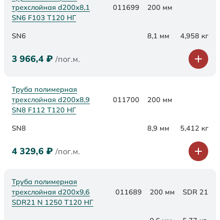
трехслойная d200х8,1
011699
200 мм
SN6 F103 Т120 НГ
SN6
8,1 мм
4,958 кг
3 966,4
₽
/пог.м.
Труба полимерная
трехслойная d200х8,9
011700
200 мм
SN8 F112 Т120 НГ
SN8
8,9 мм
5,412 кг
4 329,6
₽
/пог.м.
Труба полимерная
трехслойная d200x9,6
011689
200 мм
SDR 21
SDR21 N 1250 Т120 НГ