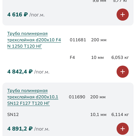
9,6 мм
5,77 кг
4 616
₽
/пог.м.
Труба полимерная
трехслойная d200x10 F4
011681
200 мм
N 1250 Т120 НГ
F4
10 мм
6,053 кг
4 842,4
₽
/пог.м.
Труба полимерная
трехслойная d200х10,1
011690
200 мм
SN12 F127 Т120 НГ
SN12
10,1 мм
6,114 кг
4 891,2
₽
/пог.м.