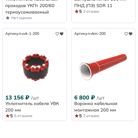
проходов УКПт 200/60
ПНД (ПЭ) SDR 11
5
3 отзыва
термоусаживаемый
Нет оценок
Артикул:
uvk-1-200
Артикул:
vkm-200
13 156
₽
6 800
₽
/шт
/шт
Уплотнитель кабеля УВК
Воронка кабельная
200 мм
монтажная 200 мм
5
5
5 отзывов
2 отзыва