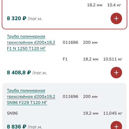
18,2 мм
10,4 кг
8 320
₽
/пог.м.
Труба полимерная
трехслойная d200x18,2
011686
200 мм
F1 N 1250 Т120 НГ
F1
18,2 мм
10,511 кг
8 408,8
₽
/пог.м.
Труба полимерная
трехслойная d200х19,2
011696
200 мм
SN96 F229 Т120 НГ
SN96
19,2 мм
11,045 кг
8 836
₽
/пог.м.