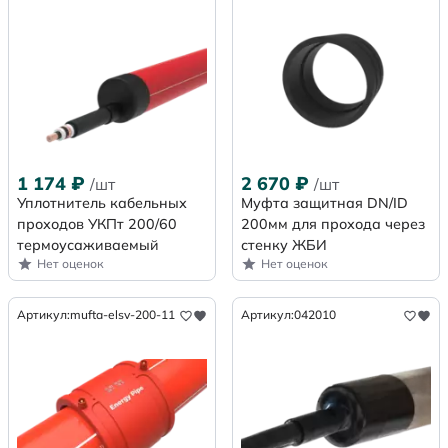
1 174
₽
2 670
₽
/шт
/шт
Уплотнитель кабельных
Муфта защитная DN/ID
проходов УКПт 200/60
200мм для прохода через
термоусаживаемый
стенку ЖБИ
Нет оценок
Нет оценок
Артикул:
mufta-elsv-200-11
Артикул:
042010