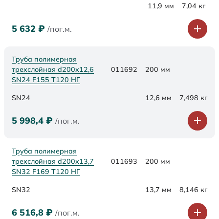
11,9 мм
7,04 кг
5 632
₽
/пог.м.
Труба полимерная
трехслойная d200х12,6
011692
200 мм
SN24 F155 Т120 НГ
SN24
12,6 мм
7,498 кг
5 998,4
₽
/пог.м.
Труба полимерная
трехслойная d200х13,7
011693
200 мм
SN32 F169 Т120 НГ
SN32
13,7 мм
8,146 кг
6 516,8
₽
/пог.м.