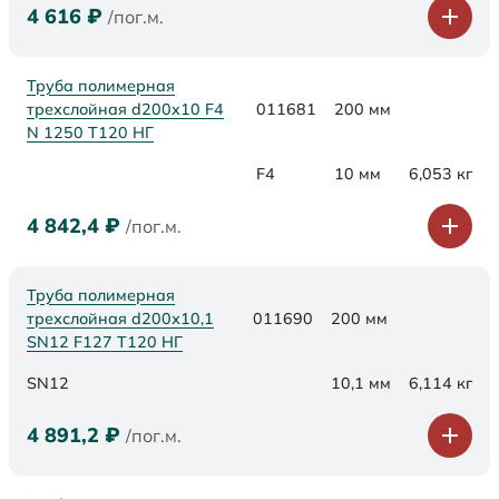
4 616
₽
/пог.м.
Труба полимерная
трехслойная d200x10 F4
011681
200 мм
N 1250 Т120 НГ
F4
10 мм
6,053 кг
4 842,4
₽
/пог.м.
Труба полимерная
трехслойная d200х10,1
011690
200 мм
SN12 F127 Т120 НГ
SN12
10,1 мм
6,114 кг
4 891,2
₽
/пог.м.