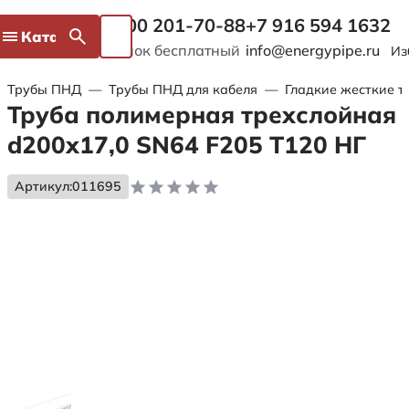
8 800 201-70-88
+7 916 594 1632
Каталог
Звонок бесплатный
info@energypipe.ru
Из
Трубы ПНД
—
Трубы ПНД для кабеля
—
Гладкие жесткие т
Труба полимерная трехслойная
d200х17,0 SN64 F205 Т120 НГ
Артикул:
011695