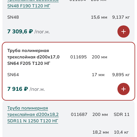
SN48 F190 Т120 НГ
SN48
15,6 мм
9,137 кг
7 309,6
₽
/пог.м.
Труба полимерная
трехслойная d200х17,0
011695
200 мм
SN64 F205 Т120 НГ
SN64
17 мм
9,895 кг
7 916
₽
/пог.м.
Труба полимерная
трехслойная d200x18,2
011687
200 мм
SDR 11
SDR11 N 1250 Т120 НГ
18,2 мм
10,4 кг