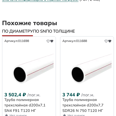
Похожие товары
ПО ДИАМЕТРУ
ПО SN
ПО ТОЛЩИНЕ
Артикул:
011698
Артикул:
011688
3 502,4
₽
3 744
₽
/пог.м.
/пог.м.
Труба полимерная
Труба полимерная
трехслойная d200х7,1
трехслойная d200x7,7
SN4 F91 Т120 НГ
SDR26 N 750 Т120 НГ
Нет оценок
Нет оценок