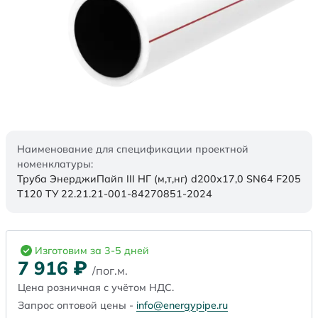
Наименование для спецификации проектной
номенклатуры:
Труба ЭнерджиПайп III НГ (м,т,нг) d200х17,0 SN64 F205
Т120 ТУ 22.21.21-001-84270851-2024
Изготовим за 3-5 дней
7 916
₽
/пог.м.
Цена розничная с учётом НДС.
Запрос оптовой цены -
info@energypipe.ru