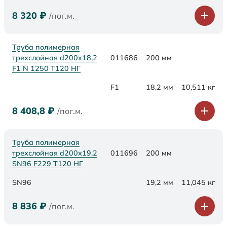
8 320
₽
/пог.м.
Труба полимерная
трехслойная d200x18,2
011686
200 мм
F1 N 1250 Т120 НГ
F1
18,2 мм
10,511 кг
8 408,8
₽
/пог.м.
Труба полимерная
трехслойная d200х19,2
011696
200 мм
SN96 F229 Т120 НГ
SN96
19,2 мм
11,045 кг
8 836
₽
/пог.м.