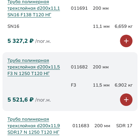
Труба полимерная
трехслойная d200х11,1
011691
200 мм
SN16 F138 Т120 НГ
SN16
11,1 мм
6,659 кг
5 327,2
₽
/пог.м.
Труба полимерная
трехслойная d200x11,5
011682
200 мм
F3 N 1250 Т120 НГ
F3
11,5 мм
6,902 кг
5 521,6
₽
/пог.м.
Труба полимерная
трехслойная d200x11,9
011683
200 мм
SDR 17
SDR17 N 1250 Т120 НГ