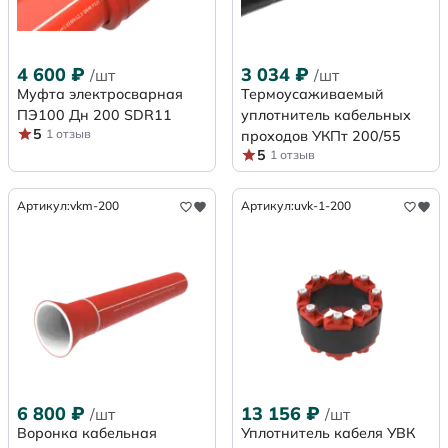
4 600
₽
3 034
₽
/шт
/шт
Муфта электросварная
Термоусаживаемый
ПЭ100 Дн 200 SDR11
уплотнитель кабельных
5
1 отзыв
проходов УКПт 200/55
5
1 отзыв
Артикул:
vkm-200
Артикул:
uvk-1-200
6 800
₽
13 156
₽
/шт
/шт
Воронка кабельная
Уплотнитель кабеля УВК