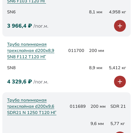
SN6 F103 Т120 НГ
SN6
8,1 мм
4,958 кг
3 966,4
₽
/пог.м.
Труба полимерная
трехслойная d200х8,9
011700
200 мм
SN8 F112 Т120 НГ
SN8
8,9 мм
5,412 кг
4 329,6
₽
/пог.м.
Труба полимерная
трехслойная d200x9,6
011689
200 мм
SDR 21
SDR21 N 1250 Т120 НГ
9,6 мм
5,77 кг