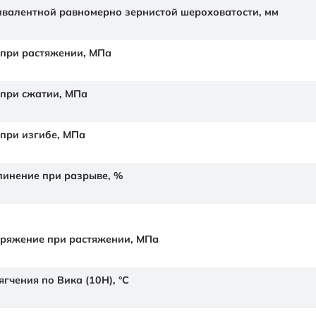
валентной равномерно зернистой шероховатости,
мм
 при растяжении,
МПа
 при сжатии,
МПа
 при изгибе,
МПа
линение при разрыве,
%
ряжение при растяжении,
МПа
гчения по Вика (10Н),
°C