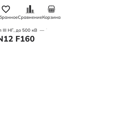
бранное
Сравнение
Корзина
II НГ, до 500 кВ
—
Труба полимерная трехслойная d225х11,
N12 F160