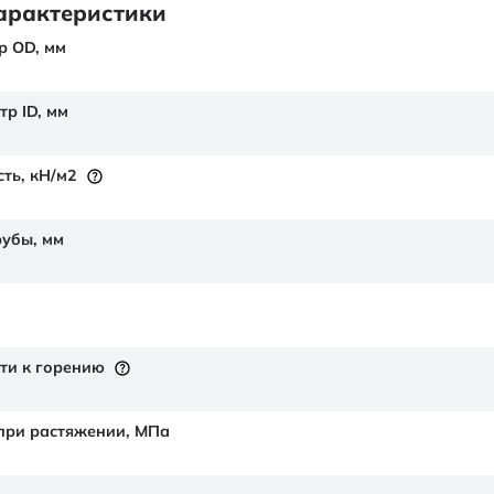
арактеристики
р OD,
мм
тр ID,
мм
сть,
кН/м2
рубы,
мм
ти к горению
 при растяжении,
МПа