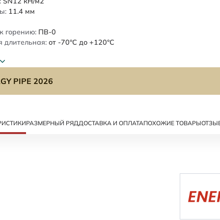
:
SN12
кН/м2
ы:
11.4
мм
к горению:
ПВ-0
 длительная:
от -70°C до +120°C
GY PIPE 2026
РИСТИКИ
РАЗМЕРНЫЙ РЯД
ДОСТАВКА И ОПЛАТА
ПОХОЖИЕ ТОВАРЫ
ОТЗЫ