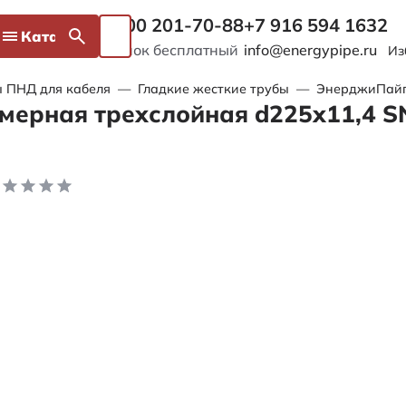
8 800 201-70-88
+7 916 594 1632
Каталог
Звонок бесплатный
info@energypipe.ru
Из
 ПНД для кабеля
—
Гладкие жесткие трубы
—
ЭнерджиПайп I
мерная трехслойная d225х11,4 S