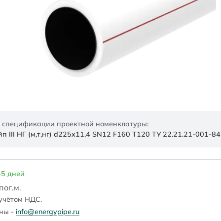
 спецификации проектной номенклатуры:
 III НГ (м,т,нг) d225х11,4 SN12 F160 Т120 ТУ 22.21.21-001-
-5 дней
/пог.м.
учётом НДС.
ены -
info@energypipe.ru