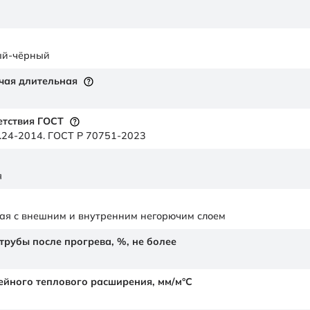
ый-чёрный
чая длительная
етствия ГОСТ
.24-2014. ГОСТ Р 70751-2023
я
ая с внешним и внутренним негорючим слоем
рубы после прогрева, %, не более
йного теплового расширения,
мм/м°С