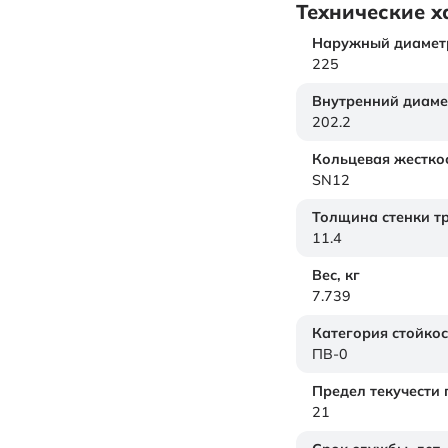
Технические х
Наружный диамет
225
Внутренний диаме
202.2
Кольцевая жестко
SN12
Толщина стенки т
11.4
Вес,
кг
7.739
Категория стойкос
ПВ-0
Предел текучести
21