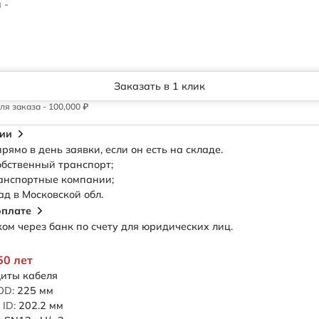
 -
Заказать в 1 клик
я заказа - 100,000 ₽
сии
рямо в день заявки, если он есть на складе.
обственный транспорт;
анспортные компании;
ад в Московской обл.
оплате
м через банк по счету для юридических лиц.
50 лет
иты кабеля
OD:
225
мм
ID:
202.2
мм