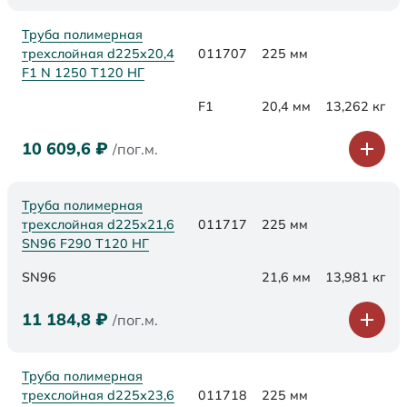
Труба полимерная
трехслойная d225x20,4
011707
225 мм
F1 N 1250 Т120 НГ
F1
20,4 мм
13,262 кг
10 609,6
₽
/пог.м.
Труба полимерная
трехслойная d225х21,6
011717
225 мм
SN96 F290 Т120 НГ
SN96
21,6 мм
13,981 кг
11 184,8
₽
/пог.м.
Труба полимерная
трехслойная d225х23,6
011718
225 мм