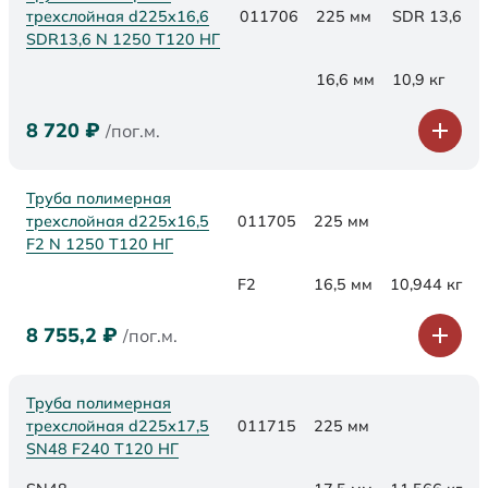
трехслойная d225x16,6
011706
225 мм
SDR 13,6
SDR13,6 N 1250 Т120 НГ
16,6 мм
10,9 кг
8 720
₽
/пог.м.
Труба полимерная
трехслойная d225x16,5
011705
225 мм
F2 N 1250 Т120 НГ
F2
16,5 мм
10,944 кг
8 755,2
₽
/пог.м.
Труба полимерная
трехслойная d225х17,5
011715
225 мм
SN48 F240 Т120 НГ