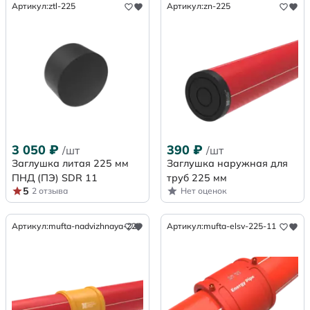
Артикул:
ztl-225
Артикул:
zn-225
3 050
₽
390
₽
/шт
/шт
Заглушка литая 225 мм
Заглушка наружная для
ПНД (ПЭ) SDR 11
труб 225 мм
5
2 отзыва
Нет оценок
Артикул:
mufta-nadvizhnaya-225
Артикул:
mufta-elsv-225-11