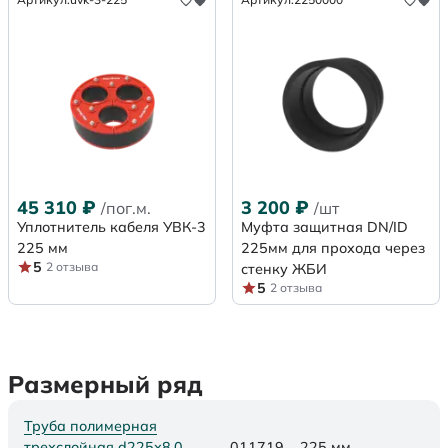
45 310
₽
3 200
₽
/пог.м.
/шт
Уплотнитель кабеля УВК-3
Муфта защитная DN/ID
225 мм
225мм для прохода через
5
2 отзыва
стенку ЖБИ
5
2 отзыва
Размерный ряд
Труба полимерная
трехслойная d225х8,0
011719
225 мм