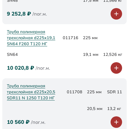
SN48
17,5 мм
11,566 кг
9 252,8
₽
/пог.м.
Труба полимерная
трехслойная d225х19,1
011716
225 мм
SN64 F260 Т120 НГ
SN64
19,1 мм
12,526 кг
10 020,8
₽
/пог.м.
Труба полимерная
трехслойная d225x20,5
011708
225 мм
SDR 11
SDR11 N 1250 Т120 НГ
20,5 мм
13,2 кг
10 560
₽
/пог.м.