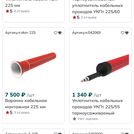
225 мм
уплотнитель кабельных
5
4 отзыва
проходов УКПт 225/60
5
2 отзыва
Артикул:
vkm-225
Артикул:
042069
7 500
₽
1 340
₽
/шт
/шт
Воронка кабельная
Уплотнитель кабельных
монтажная 225 мм
проходов УКПт 225/55
5
3 отзыва
термоусаживаемый
Нет оценок
Артикул:
uvk-3-225
Артикул:
2250000