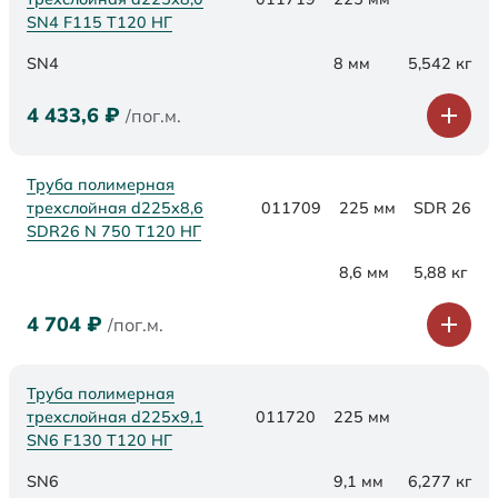
SN4 F115 Т120 НГ
SN4
8 мм
5,542 кг
4 433,6
₽
/пог.м.
Труба полимерная
трехслойная d225x8,6
011709
225 мм
SDR 26
SDR26 N 750 Т120 НГ
8,6 мм
5,88 кг
4 704
₽
/пог.м.
Труба полимерная
трехслойная d225х9,1
011720
225 мм
SN6 F130 Т120 НГ
SN6
9,1 мм
6,277 кг