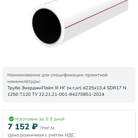
Наименование для спецификации проектной
номенклатуры:
Труба ЭнерджиПайп III НГ (м,т,нг) d225x13,4 SDR17 N
1250 Т120 ТУ 22.21.21-001-84270851-2024
Изготовим за 3-5 дней
7 152
₽
/пог.м.
Цена розничная с учётом НДС.