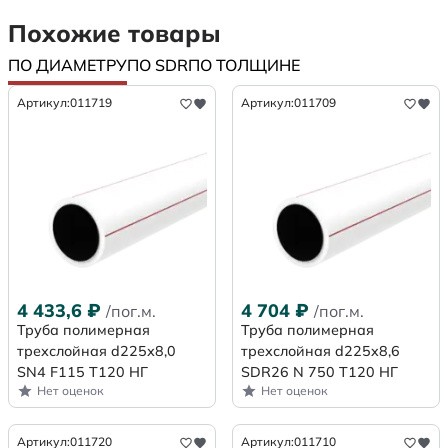
Похожие товары
ПО ДИАМЕТРУ
ПО SDR
ПО ТОЛЩИНЕ
Артикул:
011719
Артикул:
011709
4 433,6
₽
4 704
₽
/пог.м.
/пог.м.
Труба полимерная
Труба полимерная
трехслойная d225х8,0
трехслойная d225x8,6
SN4 F115 Т120 НГ
SDR26 N 750 Т120 НГ
Нет оценок
Нет оценок
Артикул:
011720
Артикул:
011710