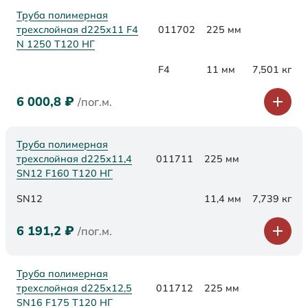
Труба полимерная
трехслойная d225x11 F4
011702
225 мм
N 1250 Т120 НГ
F4
11 мм
7,501 кг
6 000,8
₽
/пог.м.
Труба полимерная
трехслойная d225х11,4
011711
225 мм
SN12 F160 Т120 НГ
SN12
11,4 мм
7,739 кг
6 191,2
₽
/пог.м.
Труба полимерная
трехслойная d225х12,5
011712
225 мм
SN16 F175 Т120 НГ