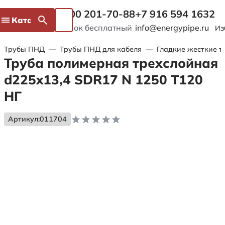
8 800 201-70-88
+7 916 594 1632
Каталог
Звонок бесплатный
info@energypipe.ru
Из
Трубы ПНД
—
Трубы ПНД для кабеля
—
Гладкие жесткие т
Труба полимерная трехслойная
d225x13,4 SDR17 N 1250 Т120
НГ
Артикул:
011704