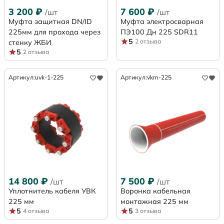
3 200
₽
7 600
₽
/шт
/шт
Муфта защитная DN/ID
Муфта электросварная
225мм для прохода через
ПЭ100 Дн 225 SDR11
5
2 отзыва
стенку ЖБИ
5
2 отзыва
Артикул:
uvk-1-225
Артикул:
vkm-225
14 800
₽
7 500
₽
/шт
/шт
Уплотнитель кабеля УВК
Воронка кабельная
225 мм
монтажная 225 мм
5
5
4 отзыва
3 отзыва