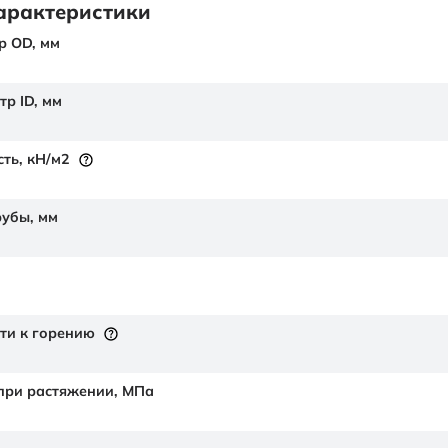
арактеристики
р OD,
мм
тр ID,
мм
сть,
кН/м2
рубы,
мм
ти к горению
 при растяжении,
МПа