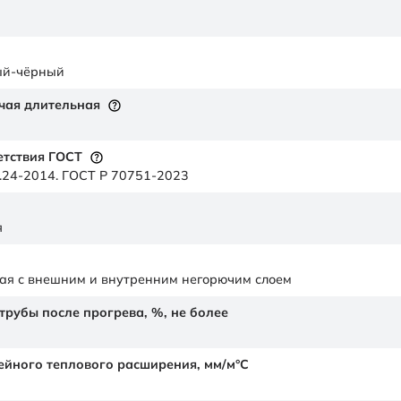
ый-чёрный
чая длительная
етствия ГОСТ
.24-2014. ГОСТ Р 70751-2023
я
ая с внешним и внутренним негорючим слоем
рубы после прогрева, %, не более
йного теплового расширения,
мм/м°С