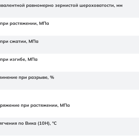
валентной равномерно зернистой шероховатости,
мм
 при растяжении,
МПа
 при сжатии,
МПа
 при изгибе,
МПа
линение при разрыве,
%
ряжение при растяжении,
МПа
гчения по Вика (10Н),
°C