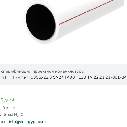
 спецификации проектной номенклатуры:
 III НГ (м,т,нг) d355х22,3 SN24 F490 Т120 ТУ 22.21.21-001-
-5 дней
₽
/пог.м.
учётом НДС.
ены -
info@energypipe.ru