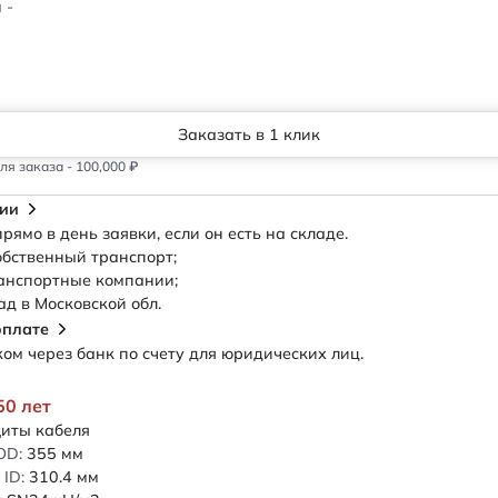
 -
Заказать в 1 клик
я заказа - 100,000 ₽
сии
рямо в день заявки, если он есть на складе.
обственный транспорт;
анспортные компании;
ад в Московской обл.
оплате
м через банк по счету для юридических лиц.
50 лет
иты кабеля
OD:
355
мм
ID:
310.4
мм