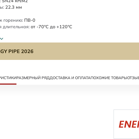
:
SN24
кН/м2
ы:
22.3
мм
к горению:
ПВ-0
 длительная:
от -70°C до +120°C
GY PIPE 2026
РИСТИКИ
РАЗМЕРНЫЙ РЯД
ДОСТАВКА И ОПЛАТА
ПОХОЖИЕ ТОВАРЫ
ОТЗЫ