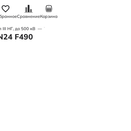
бранное
Сравнение
Корзина
II НГ, до 500 кВ
—
Труба полимерная трехслойная d355х22,
N24 F490