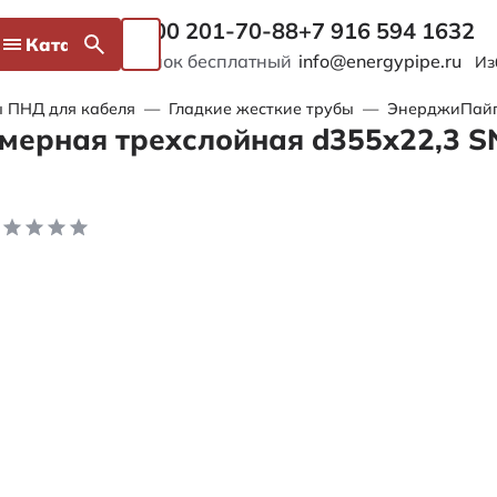
8 800 201-70-88
+7 916 594 1632
Каталог
Звонок бесплатный
info@energypipe.ru
Из
 ПНД для кабеля
—
Гладкие жесткие трубы
—
ЭнерджиПайп I
мерная трехслойная d355х22,3 S