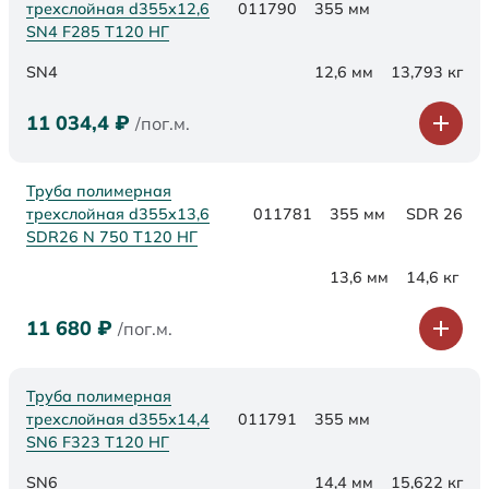
трехслойная d355х12,6
011790
355 мм
SN4 F285 Т120 НГ
SN4
12,6 мм
13,793 кг
11 034,4
₽
/пог.м.
Труба полимерная
трехслойная d355x13,6
011781
355 мм
SDR 26
SDR26 N 750 Т120 НГ
13,6 мм
14,6 кг
11 680
₽
/пог.м.
Труба полимерная
трехслойная d355х14,4
011791
355 мм
SN6 F323 Т120 НГ
SN6
14,4 мм
15,622 кг