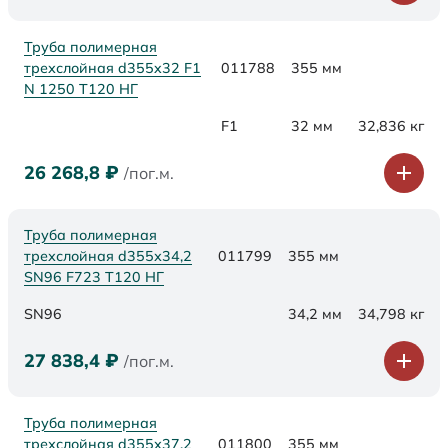
Труба полимерная
трехслойная d355x32 F1
011788
355 мм
N 1250 Т120 НГ
F1
32 мм
32,836 кг
26 268,8
₽
/пог.м.
Труба полимерная
трехслойная d355х34,2
011799
355 мм
SN96 F723 Т120 НГ
SN96
34,2 мм
34,798 кг
27 838,4
₽
/пог.м.
Труба полимерная
трехслойная d355х37,2
011800
355 мм