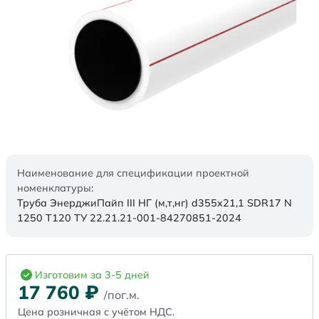
Наименование для спецификации проектной
номенклатуры:
Труба ЭнерджиПайп III НГ (м,т,нг) d355x21,1 SDR17 N
1250 Т120 ТУ 22.21.21-001-84270851-2024
Изготовим за 3-5 дней
17 760
₽
/пог.м.
Цена розничная с учётом НДС.