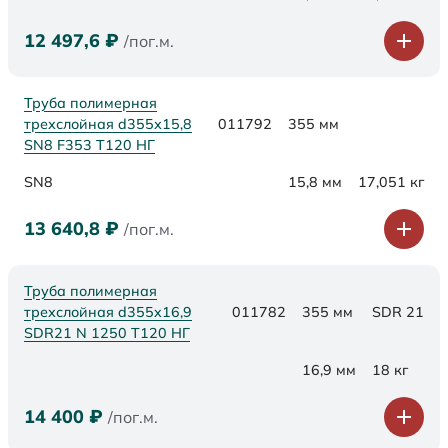
12 497,6
₽
/пог.м.
Труба полимерная
трехслойная d355х15,8
011792
355 мм
SN8 F353 Т120 НГ
SN8
15,8 мм
17,051 кг
13 640,8
₽
/пог.м.
Труба полимерная
трехслойная d355x16,9
011782
355 мм
SDR 21
SDR21 N 1250 Т120 НГ
16,9 мм
18 кг
14 400
₽
/пог.м.