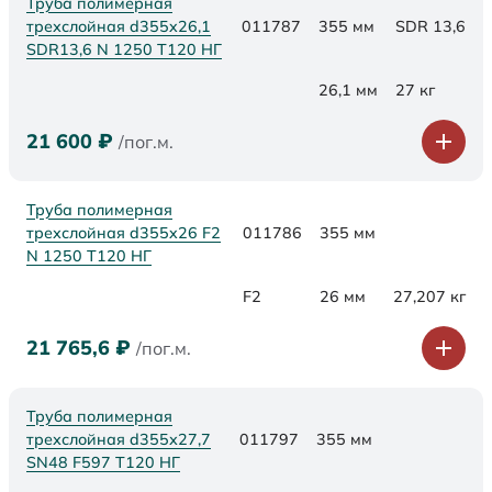
Труба полимерная
трехслойная d355x26,1
011787
355 мм
SDR 13,6
SDR13,6 N 1250 Т120 НГ
26,1 мм
27 кг
21 600
₽
/пог.м.
Труба полимерная
трехслойная d355x26 F2
011786
355 мм
N 1250 Т120 НГ
F2
26 мм
27,207 кг
21 765,6
₽
/пог.м.
Труба полимерная
трехслойная d355х27,7
011797
355 мм
SN48 F597 Т120 НГ