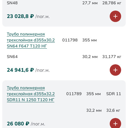
SN48
27,7 мм
28,786 кг
23 028,8
₽
/пог.м.
Труба полимерная
трехслойная d355х30,2
011798
355 мм
SN64 F647 Т120 НГ
SN64
30,2 мм
31,177 кг
24 941,6
₽
/пог.м.
Труба полимерная
трехслойная d355x32,2
011789
355 мм
SDR 11
SDR11 N 1250 Т120 НГ
32,2 мм
32,6 кг
26 080
₽
/пог.м.