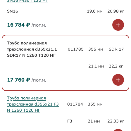
SN16 F435 Т120 НГ
SN16
19,6 мм
20,98 кг
16 784
₽
/пог.м.
Труба полимерная
трехслойная d355x21,1
011785
355 мм
SDR 17
SDR17 N 1250 Т120 НГ
21,1 мм
22,2 кг
17 760
₽
/пог.м.
Труба полимерная
трехслойная d355x21 F3
011784
355 мм
N 1250 Т120 НГ
F3
21 мм
22,33 кг