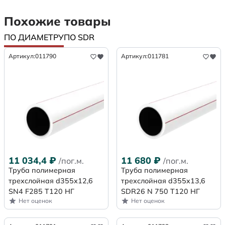
Похожие товары
ПО ДИАМЕТРУ
ПО SDR
Артикул:
011790
Артикул:
011781
11 034,4
₽
11 680
₽
/пог.м.
/пог.м.
Труба полимерная
Труба полимерная
трехслойная d355х12,6
трехслойная d355x13,6
SN4 F285 Т120 НГ
SDR26 N 750 Т120 НГ
Нет оценок
Нет оценок