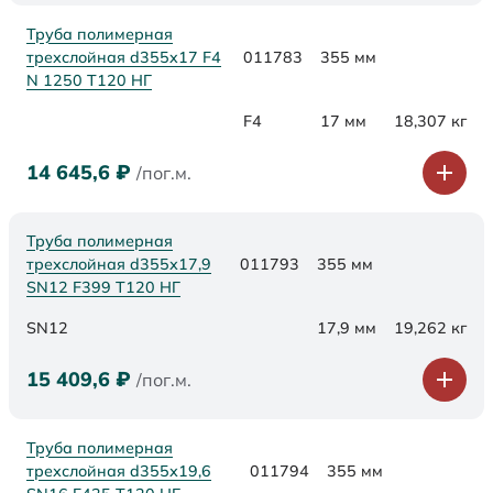
Труба полимерная
трехслойная d355x17 F4
011783
355 мм
N 1250 Т120 НГ
F4
17 мм
18,307 кг
14 645,6
₽
/пог.м.
Труба полимерная
трехслойная d355х17,9
011793
355 мм
SN12 F399 Т120 НГ
SN12
17,9 мм
19,262 кг
15 409,6
₽
/пог.м.
Труба полимерная
трехслойная d355х19,6
011794
355 мм