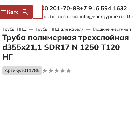
8 800 201-70-88
+7 916 594 1632
Каталог
Звонок бесплатный
info@energypipe.ru
Из
Трубы ПНД
—
Трубы ПНД для кабеля
—
Гладкие жесткие т
Труба полимерная трехслойная
d355x21,1 SDR17 N 1250 Т120
НГ
Артикул:
011785