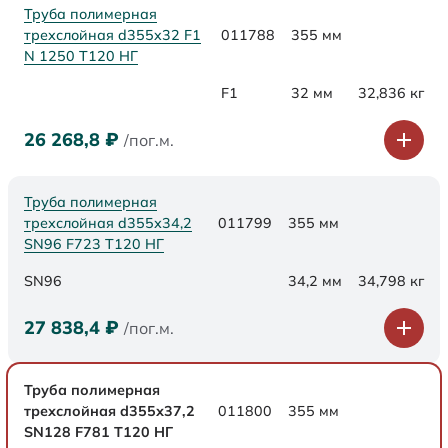
Труба полимерная
трехслойная d355x32 F1
011788
355 мм
N 1250 Т120 НГ
F1
32 мм
32,836 кг
26 268,8
₽
/пог.м.
Труба полимерная
трехслойная d355х34,2
011799
355 мм
SN96 F723 Т120 НГ
SN96
34,2 мм
34,798 кг
27 838,4
₽
/пог.м.
Труба полимерная
трехслойная d355х37,2
011800
355 мм
SN128 F781 Т120 НГ