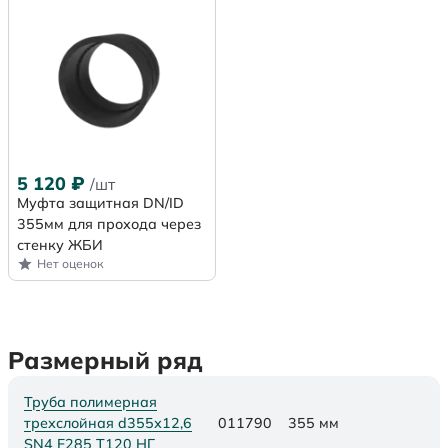
5 120
₽
/шт
Муфта защитная DN/ID
355мм для прохода через
стенку ЖБИ
Нет оценок
Размерный ряд
Труба полимерная
трехслойная d355х12,6
011790
355 мм
SN4 F285 Т120 НГ