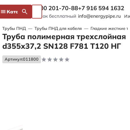
8 800 201-70-88
+7 916 594 1632
Каталог
Звонок бесплатный
info@energypipe.ru
Из
Трубы ПНД
—
Трубы ПНД для кабеля
—
Гладкие жесткие т
Труба полимерная трехслойная
d355х37,2 SN128 F781 Т120 НГ
Артикул:
011800