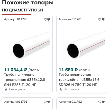
Похожие товары
ПО ДИАМЕТРУ
ПО SN
Артикул:
011790
Артикул:
011781
11 034,4
₽
11 680
₽
/пог.м.
/пог.м.
Труба полимерная
Труба полимерная
трехслойная d355х12,6
трехслойная d355x13,6
SN4 F285 Т120 НГ
SDR26 N 750 Т120 НГ
Нет оценок
Нет оценок
Артикул:
011791
Артикул:
011792