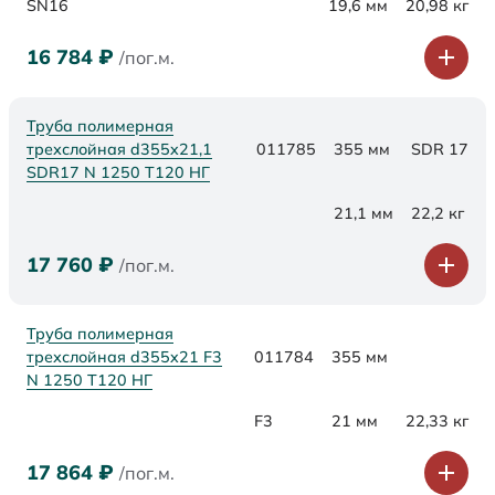
SN16
19,6 мм
20,98 кг
16 784
₽
/пог.м.
Труба полимерная
трехслойная d355x21,1
011785
355 мм
SDR 17
SDR17 N 1250 Т120 НГ
21,1 мм
22,2 кг
17 760
₽
/пог.м.
Труба полимерная
трехслойная d355x21 F3
011784
355 мм
N 1250 Т120 НГ
F3
21 мм
22,33 кг
17 864
₽
/пог.м.