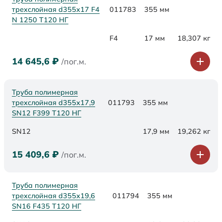
трехслойная d355x17 F4
011783
355 мм
N 1250 Т120 НГ
F4
17 мм
18,307 кг
14 645,6
₽
/пог.м.
Труба полимерная
трехслойная d355х17,9
011793
355 мм
SN12 F399 Т120 НГ
SN12
17,9 мм
19,262 кг
15 409,6
₽
/пог.м.
Труба полимерная
трехслойная d355х19,6
011794
355 мм
SN16 F435 Т120 НГ