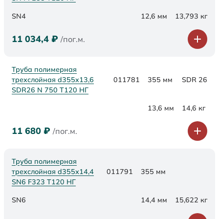
SN4
12,6 мм
13,793 кг
11 034,4
₽
/пог.м.
Труба полимерная
трехслойная d355x13,6
011781
355 мм
SDR 26
SDR26 N 750 Т120 НГ
13,6 мм
14,6 кг
11 680
₽
/пог.м.
Труба полимерная
трехслойная d355х14,4
011791
355 мм
SN6 F323 Т120 НГ
SN6
14,4 мм
15,622 кг