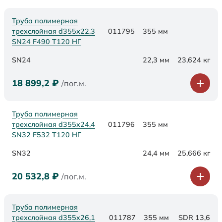
Труба полимерная
трехслойная d355х22,3
011795
355 мм
SN24 F490 Т120 НГ
SN24
22,3 мм
23,624 кг
18 899,2
₽
/пог.м.
Труба полимерная
трехслойная d355х24,4
011796
355 мм
SN32 F532 Т120 НГ
SN32
24,4 мм
25,666 кг
20 532,8
₽
/пог.м.
Труба полимерная
трехслойная d355x26,1
011787
355 мм
SDR 13,6