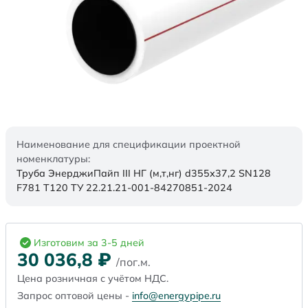
Наименование для спецификации проектной
номенклатуры:
Труба ЭнерджиПайп III НГ (м,т,нг) d355х37,2 SN128
F781 Т120 ТУ 22.21.21-001-84270851-2024
Изготовим за 3-5 дней
30 036,8
₽
/пог.м.
Цена розничная с учётом НДС.
Запрос оптовой цены -
info@energypipe.ru