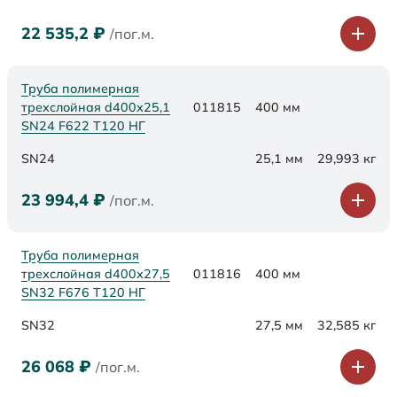
22 535,2
₽
/пог.м.
Труба полимерная
трехслойная d400х25,1
011815
400 мм
SN24 F622 Т120 НГ
SN24
25,1 мм
29,993 кг
23 994,4
₽
/пог.м.
Труба полимерная
трехслойная d400х27,5
011816
400 мм
SN32 F676 Т120 НГ
SN32
27,5 мм
32,585 кг
26 068
₽
/пог.м.