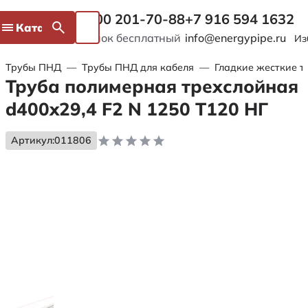
8 800 201-70-88
+7 916 594 1632
Каталог
Звонок бесплатный
info@energypipe.ru
Из
Трубы ПНД
—
Трубы ПНД для кабеля
—
Гладкие жесткие т
Труба полимерная трехслойная
d400x29,4 F2 N 1250 Т120 НГ
Артикул:
011806