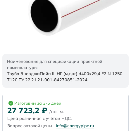
Наименование для спецификации проектной
номенклатуры:
Труба ЭнерджиПайп III НГ (м,т,нг) d400x29,4 F2 N 1250
Т120 ТУ 22.21.21-001-84270851-2024
Изготовим за 3-5 дней
27 723,2
₽
/пог.м.
Цена розничная с учётом НДС.
Запрос оптовой цены -
info@energypipe.ru