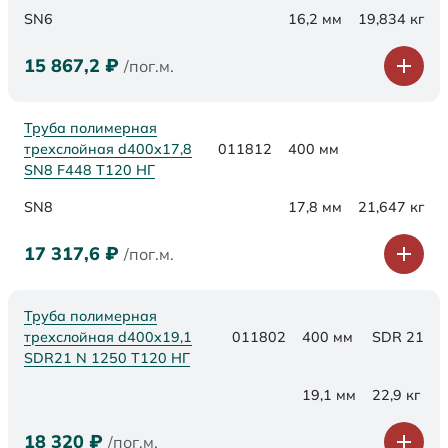
SN6
16,2 мм
19,834 кг
15 867,2
₽
/пог.м.
Труба полимерная
трехслойная d400х17,8
011812
400 мм
SN8 F448 Т120 НГ
SN8
17,8 мм
21,647 кг
17 317,6
₽
/пог.м.
Труба полимерная
трехслойная d400x19,1
011802
400 мм
SDR 21
SDR21 N 1250 Т120 НГ
19,1 мм
22,9 кг
18 320
₽
/пог.м.