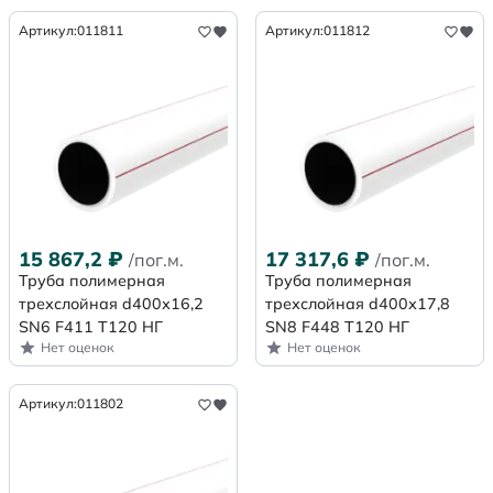
Артикул:
011811
Артикул:
011812
15 867,2
₽
17 317,6
₽
/пог.м.
/пог.м.
Труба полимерная
Труба полимерная
трехслойная d400х16,2
трехслойная d400х17,8
SN6 F411 Т120 НГ
SN8 F448 Т120 НГ
Нет оценок
Нет оценок
Артикул:
011802