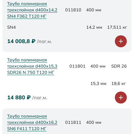
Труба полимерная
трехслойная d400х14,2
011810
400 мм
SN4 F362 Т120 НГ
SN4
14,2 мм
17,511 кг
14 008,8
₽
/пог.м.
Труба полимерная
трехслойная d400x15,3
011801
400 мм
SDR 26
SDR26 N 750 Т120 НГ
15,3 мм
18,6 кг
14 880
₽
/пог.м.
Труба полимерная
трехслойная d400х16,2
011811
400 мм
SN6 F411 Т120 НГ