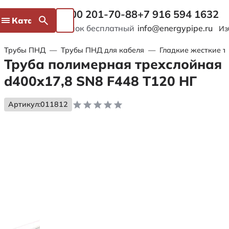
8 800 201-70-88
+7 916 594 1632
Каталог
Звонок бесплатный
info@energypipe.ru
Из
Трубы ПНД
—
Трубы ПНД для кабеля
—
Гладкие жесткие т
Труба полимерная трехслойная
d400х17,8 SN8 F448 Т120 НГ
Артикул:
011812