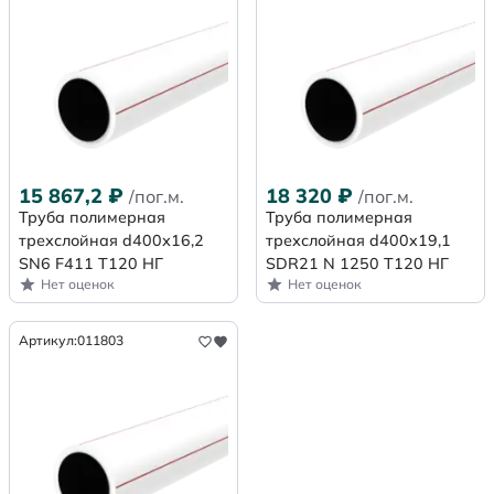
15 867,2
₽
18 320
₽
/пог.м.
/пог.м.
Труба полимерная
Труба полимерная
трехслойная d400х16,2
трехслойная d400x19,1
SN6 F411 Т120 НГ
SDR21 N 1250 Т120 НГ
Нет оценок
Нет оценок
Артикул:
011803