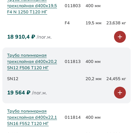
трехслойная d400x19,5
011803
400 мм
F4 N 1250 Т120 НГ
F4
19,5 мм
23,638 кг
18 910,4
₽
/пог.м.
Труба полимерная
трехслойная d400х20,2
011813
400 мм
SN12 F506 Т120 НГ
SN12
20,2 мм
24,455 кг
19 564
₽
/пог.м.
Труба полимерная
трехслойная d400х22,1
011814
400 мм
SN16 F552 Т120 НГ