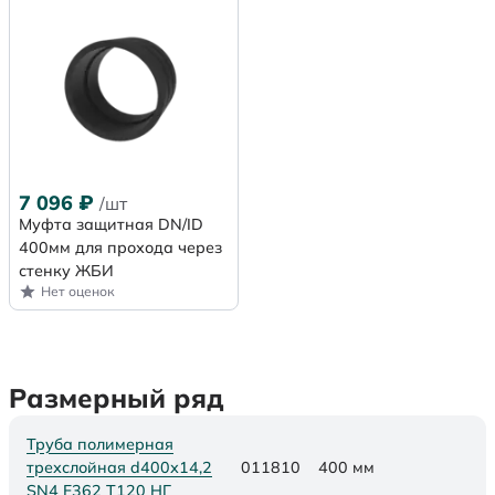
7 096
₽
/шт
Муфта защитная DN/ID
400мм для прохода через
стенку ЖБИ
Нет оценок
Размерный ряд
Труба полимерная
трехслойная d400х14,2
011810
400 мм
SN4 F362 Т120 НГ