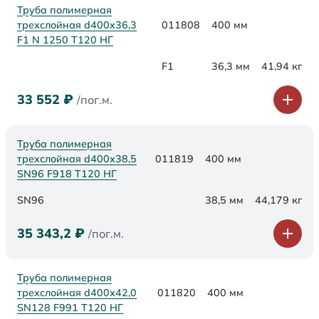
Труба полимерная
трехслойная d400x36,3
011808
400 мм
F1 N 1250 Т120 НГ
F1
36,3 мм
41,94 кг
33 552
₽
/пог.м.
Труба полимерная
трехслойная d400х38,5
011819
400 мм
SN96 F918 Т120 НГ
SN96
38,5 мм
44,179 кг
35 343,2
₽
/пог.м.
Труба полимерная
трехслойная d400х42,0
011820
400 мм
SN128 F991 Т120 НГ