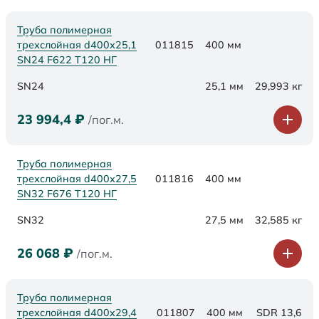
Труба полимерная
трехслойная d400х25,1
011815
400 мм
SN24 F622 Т120 НГ
SN24
25,1 мм
29,993 кг
23 994,4
₽
/пог.м.
Труба полимерная
трехслойная d400х27,5
011816
400 мм
SN32 F676 Т120 НГ
SN32
27,5 мм
32,585 кг
26 068
₽
/пог.м.
Труба полимерная
трехслойная d400x29,4
011807
400 мм
SDR 13,6