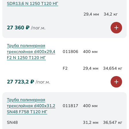
SDR13,6 N 1250 Т120 НГ
29,4 мм
34,2 кг
27 360
₽
/пог.м.
Труба полимерная
трехслойная d400x29,4
011806
400 мм
F2 N 1250 Т120 НГ
F2
29,4 мм
34,654 кг
27 723,2
₽
/пог.м.
Труба полимерная
трехслойная d400х31,2
011817
400 мм
SN48 F758 Т120 НГ
SN48
31,2 мм
36,547 кг