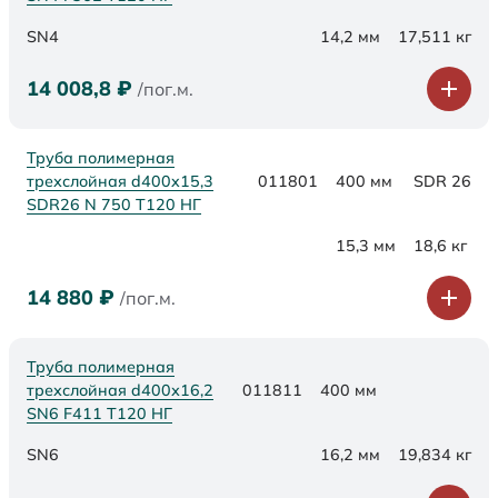
SN4
14,2 мм
17,511 кг
14 008,8
₽
/пог.м.
Труба полимерная
трехслойная d400x15,3
011801
400 мм
SDR 26
SDR26 N 750 Т120 НГ
15,3 мм
18,6 кг
14 880
₽
/пог.м.
Труба полимерная
трехслойная d400х16,2
011811
400 мм
SN6 F411 Т120 НГ
SN6
16,2 мм
19,834 кг