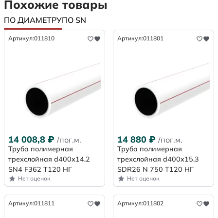
Похожие товары
ПО ДИАМЕТРУ
ПО SN
Артикул:
011810
Артикул:
011801
14 008,8
₽
14 880
₽
/пог.м.
/пог.м.
Труба полимерная
Труба полимерная
трехслойная d400х14,2
трехслойная d400x15,3
SN4 F362 Т120 НГ
SDR26 N 750 Т120 НГ
Нет оценок
Нет оценок
Артикул:
011811
Артикул:
011802