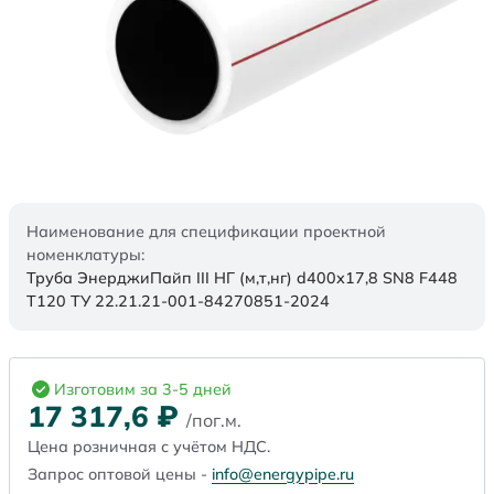
Наименование для спецификации проектной
номенклатуры:
Труба ЭнерджиПайп III НГ (м,т,нг) d400х17,8 SN8 F448
Т120 ТУ 22.21.21-001-84270851-2024
Изготовим за 3-5 дней
17 317,6
₽
/пог.м.
Цена розничная с учётом НДС.
Запрос оптовой цены -
info@energypipe.ru