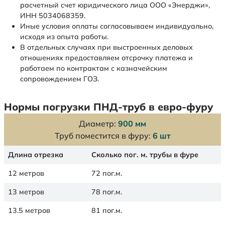
расчетный счет юридического лица ООО «Энерджи»,
ИНН 5034068359.
Иные условия оплаты согласовываем индивидуально,
исходя из опыта работы.
В отдельных случаях при выстроенных деловых
отношениях предоставляем отсрочку платежа и
работаем по контрактам с казначейским
сопровождением ГОЗ.
Нормы погрузки ПНД-труб в евро-фуру
Диаметр:
900 мм
Труб поместится в фуру:
6 шт
Длина отрезка
Сколько пог. м. трубы в фуре
12 метров
72 пог.м.
13 метров
78 пог.м.
13.5 метров
81 пог.м.