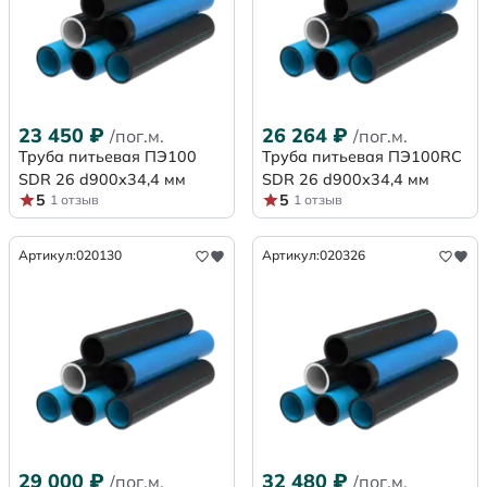
23 450
₽
26 264
₽
/пог.м.
/пог.м.
Труба питьевая ПЭ100
Труба питьевая ПЭ100RC
SDR 26 d900х34,4 мм
SDR 26 d900х34,4 мм
5
5
1 отзыв
1 отзыв
Артикул:
020130
Артикул:
020326
29 000
₽
32 480
₽
/пог.м.
/пог.м.