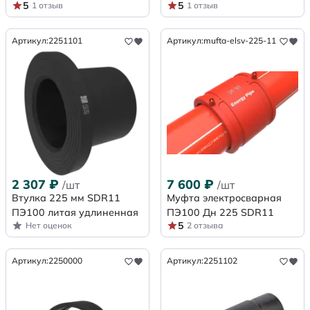
5
5
1 отзыв
1 отзыв
Артикул:
2251101
Артикул:
mufta-elsv-225-11
2 307
₽
7 600
₽
/шт
/шт
Втулка 225 мм SDR11
Муфта электросварная
ПЭ100 литая удлиненная
ПЭ100 Дн 225 SDR11
5
Нет оценок
2 отзыва
Артикул:
2250000
Артикул:
2251102