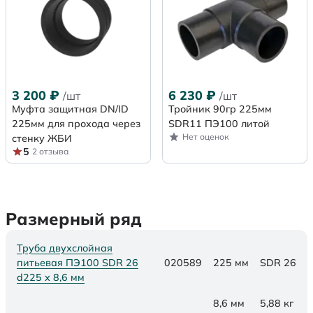
3 200
₽
6 230
₽
/шт
/шт
Муфта защитная DN/ID
Тройник 90гр 225мм
225мм для прохода через
SDR11 ПЭ100 литой
Нет оценок
стенку ЖБИ
5
2 отзыва
Размерный ряд
Труба двухслойная
питьевая ПЭ100 SDR 26
020589
225 мм
SDR 26
d225 х 8,6 мм
8,6 мм
5,88 кг