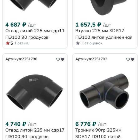
4 687
₽
1 657,5
₽
/шт
/шт
Отвод литой 225 мм сдр11
Втулка 225 мм SDR17
ПЭ100 90 градусов
ПЭ100 литая удлиненная
5
1 отзыв
Нет оценок
Артикул:
2251790
Артикул:
2251702
4 740
₽
6 776
₽
/шт
/шт
Отвод литой 225 мм сдр17
Тройник 90гр 225мм
ПЭ100 90 градусов
SDR17 ПЭ100 литой