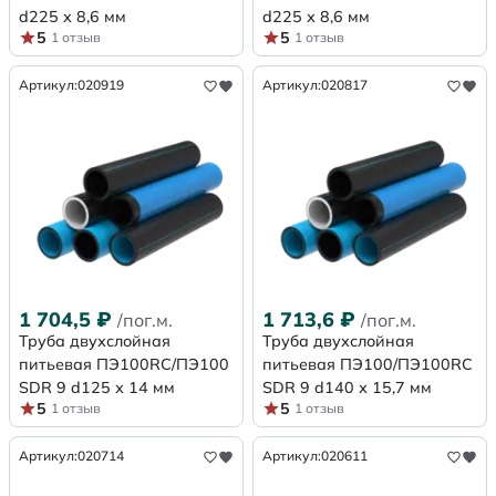
d225 х 8,6 мм
d225 х 8,6 мм
5
5
1 отзыв
1 отзыв
Артикул:
020919
Артикул:
020817
1 704,5
₽
1 713,6
₽
/пог.м.
/пог.м.
Труба двухслойная
Труба двухслойная
питьевая ПЭ100RC/ПЭ100
питьевая ПЭ100/ПЭ100RC
SDR 9 d125 х 14 мм
SDR 9 d140 х 15,7 мм
5
5
1 отзыв
1 отзыв
Артикул:
020714
Артикул:
020611