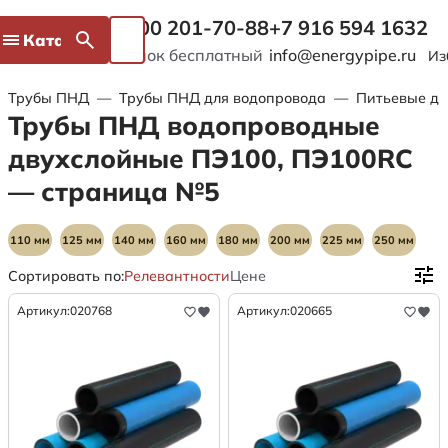
8 800 201-70-88
+7 916 594 1632
Каталог
Звонок бесплатный
info@energypipe.ru
Из
Трубы ПНД
—
Трубы ПНД для водопровода
—
Питьевые дв
Трубы ПНД водопроводные
двухслойные ПЭ100, ПЭ100RC
— страница №5
110 мм
125 мм
140 мм
160 мм
180 мм
200 мм
225 мм
250 мм
Сортировать по:
Релевантности
Цене
280 мм
315 мм
355 мм
400 мм
450 мм
SDR 7.4
SDR 9
SDR 11
Артикул:
020768
Артикул:
020665
SDR 13.6
SDR 17
SDR 17.6
SDR 21
SDR 26