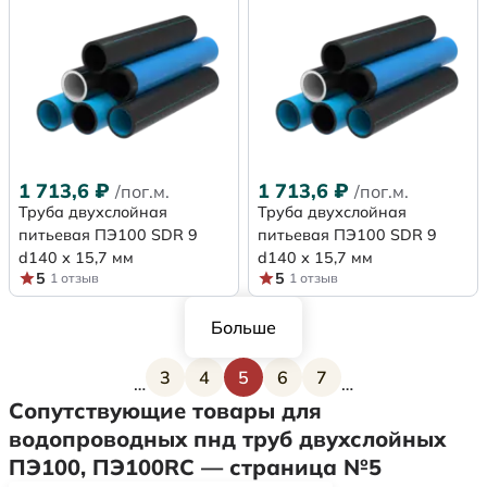
1 713,6
₽
1 713,6
₽
/пог.м.
/пог.м.
Труба двухслойная
Труба двухслойная
питьевая ПЭ100 SDR 9
питьевая ПЭ100 SDR 9
d140 х 15,7 мм
d140 х 15,7 мм
5
5
1 отзыв
1 отзыв
Больше
3
4
5
6
7
…
…
Страница
Страница
Текущая страница
Страница
Страница
Сопутствующие товары для
водопроводных пнд труб двухслойных
ПЭ100, ПЭ100RC — страница №5