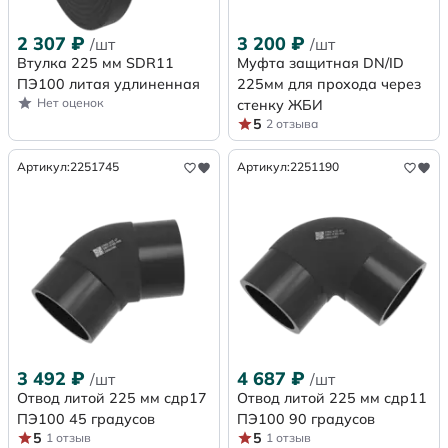
2 307
₽
3 200
₽
/шт
/шт
Втулка 225 мм SDR11
Муфта защитная DN/ID
ПЭ100 литая удлиненная
225мм для прохода через
Нет оценок
стенку ЖБИ
5
2 отзыва
Артикул:
2251745
Артикул:
2251190
3 492
₽
4 687
₽
/шт
/шт
Отвод литой 225 мм сдр17
Отвод литой 225 мм сдр11
ПЭ100 45 градусов
ПЭ100 90 градусов
5
5
1 отзыв
1 отзыв